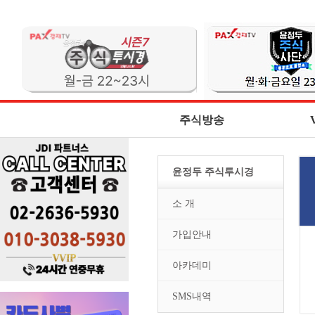
주식방송
윤정두 주식투시경
소 개
가입안내
아카데미
SMS내역