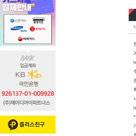
작
2
h
h