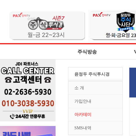
주식방송
윤정두 주식투시경
소 개
가입안내
아카데미
SMS내역