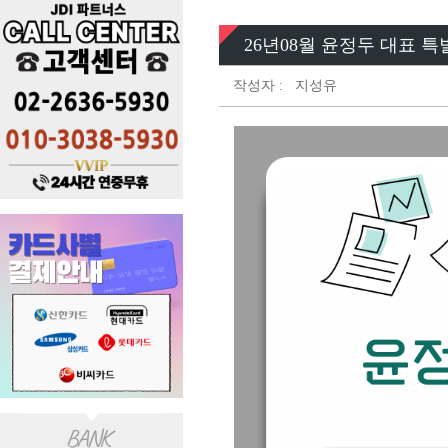
26년08월 윤정두 대표 특
작성자 :
지성유